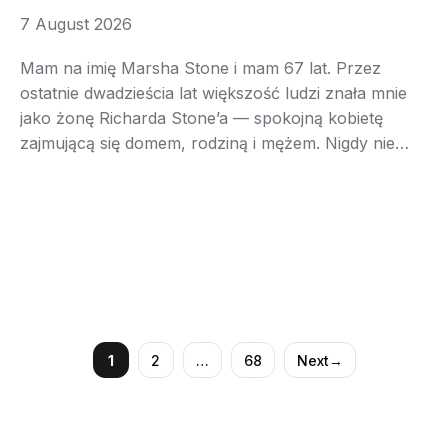
wiedział, kim naprawdę jestem
7 August 2026
Mam na imię Marsha Stone i mam 67 lat. Przez
ostatnie dwadzieścia lat większość ludzi znała mnie
jako żonę Richarda Stone’a — spokojną kobietę
zajmującą się domem, rodziną i mężem. Nigdy nie
przeszkadzało mi to, że inni widzieli tylko tę część
mojego życia. Richard był człowiekiem, którego
kochałam, a opieka nad nim, naszym domem i …
1
2
…
68
Next
→
Page
Page
Page