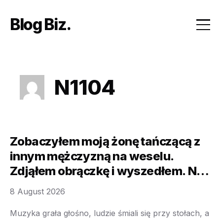
Skip
to
Blog Biz
content
N1104
Zobaczyłem moją żonę tańczącą z
innym mężczyzną na weselu.
Zdjąłem obrączkę i wyszedłem. Nie
wiedziałem jeszcze, że właśnie
8 August 2026
uratowałem wszystko, co
budowałem przez całe życie
Muzyka grała głośno, ludzie śmiali się przy stołach, a