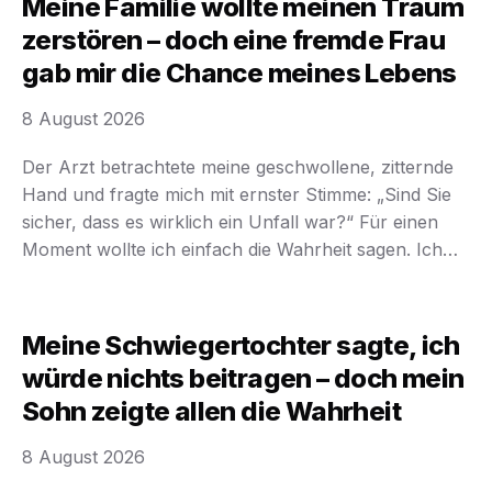
Meine Familie wollte meinen Traum
pewien. Dlatego kiedy …
zerstören – doch eine fremde Frau
gab mir die Chance meines Lebens
8 August 2026
Der Arzt betrachtete meine geschwollene, zitternde
Hand und fragte mich mit ernster Stimme: „Sind Sie
sicher, dass es wirklich ein Unfall war?“ Für einen
Moment wollte ich einfach die Wahrheit sagen. Ich
wollte erzählen, dass mein eigener Bruder Jason mir
nur zwei Tage vor dem wichtigsten
Klavierwettbewerb meines Lebens eine schwere
Meine Schwiegertochter sagte, ich
Holztür gegen die Finger …
würde nichts beitragen – doch mein
Sohn zeigte allen die Wahrheit
8 August 2026