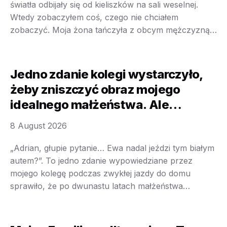
światła odbijały się od kieliszków na sali weselnej.
Wtedy zobaczyłem coś, czego nie chciałem
zobaczyć. Moja żona tańczyła z obcym mężczyzną
tak, jakby świat wokół nich nie istniał. Jej dłoń
spoczywała na jego karku, on trzymał ją blisko
siebie, a jej uśmiech był taki, jakiego od …
Jedno zdanie kolegi wystarczyło,
żeby zniszczyć obraz mojego
idealnego małżeństwa. Ale
prawdziwy cios przyszedł dopiero
8 August 2026
później
„Adrian, głupie pytanie… Ewa nadal jeździ tym białym
autem?”. To jedno zdanie wypowiedziane przez
mojego kolegę podczas zwykłej jazdy do domu
sprawiło, że po dwunastu latach małżeństwa
pierwszy raz poczułem, że coś w moim życiu jest
zbudowane na kłamstwie. Marek nie był człowiekiem,
który lubił plotki. Zawsze mówił tylko to, czego był