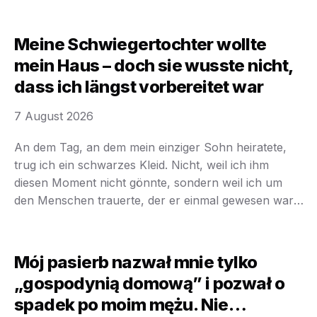
um vor meiner Familie wegzulaufen, sondern um
endlich mein eigenes Leben zu beginnen. Doch kaum
hatte mein Sohn Björn davon erfahren, wurde …
Meine Schwiegertochter wollte
mein Haus – doch sie wusste nicht,
dass ich längst vorbereitet war
7 August 2026
An dem Tag, an dem mein einziger Sohn heiratete,
trug ich ein schwarzes Kleid. Nicht, weil ich ihm
diesen Moment nicht gönnte, sondern weil ich um
den Menschen trauerte, der er einmal gewesen war.
Während zweihundert Gäste in der alten Kapelle in
Heidelberg die Braut bewunderten, saß ich in der
ersten Reihe und spürte die …
Mój pasierb nazwał mnie tylko
„gospodynią domową” i pozwał o
spadek po moim mężu. Nie