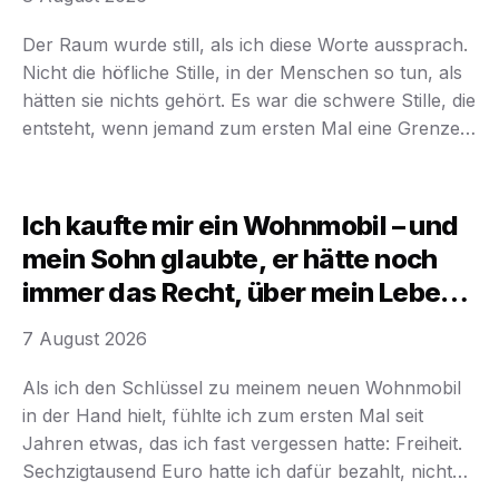
Der Raum wurde still, als ich diese Worte aussprach.
Nicht die höfliche Stille, in der Menschen so tun, als
hätten sie nichts gehört. Es war die schwere Stille, die
entsteht, wenn jemand zum ersten Mal eine Grenze
setzt. Mein Mann Tobias sah mich an, als hätte er
mich nie zuvor wirklich verstanden. Seine Mutter
Marina …
Ich kaufte mir ein Wohnmobil – und
mein Sohn glaubte, er hätte noch
immer das Recht, über mein Leben
zu bestimmen
7 August 2026
Als ich den Schlüssel zu meinem neuen Wohnmobil
in der Hand hielt, fühlte ich zum ersten Mal seit
Jahren etwas, das ich fast vergessen hatte: Freiheit.
Sechzigtausend Euro hatte ich dafür bezahlt, nicht