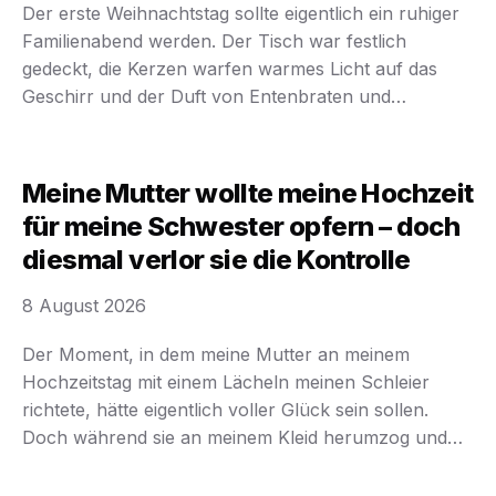
Der erste Weihnachtstag sollte eigentlich ein ruhiger
Familienabend werden. Der Tisch war festlich
gedeckt, die Kerzen warfen warmes Licht auf das
Geschirr und der Duft von Entenbraten und
Rosmarin erfüllte den Raum. Doch dann hielt ich
meine Hand mitten in der Bewegung an, als meine
Schwiegertochter Jessica mir direkt in die Augen sah
Meine Mutter wollte meine Hochzeit
und sagte: …
für meine Schwester opfern – doch
diesmal verlor sie die Kontrolle
8 August 2026
Der Moment, in dem meine Mutter an meinem
Hochzeitstag mit einem Lächeln meinen Schleier
richtete, hätte eigentlich voller Glück sein sollen.
Doch während sie an meinem Kleid herumzog und
jede kleine Bewegung kommentierte, spürte ich nur
diesen bekannten Druck in meiner Brust. Es war kein