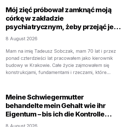
Lampenfieber. Es war das Gefühl, das ich mein
Mój zięć próbował zamknąć moją
ganzes Leben …
córkę w zakładzie
psychiatrycznym, żeby przejąć jej
miliony. Nie wiedział, że jej ojciec
8 August 2026
nigdy się nie poddaje
Mam na imię Tadeusz Sobczak, mam 70 lat i przez
ponad czterdzieści lat pracowałem jako kierownik
budowy w Krakowie. Całe życie zajmowałem się
konstrukcjami, fundamentami i rzeczami, które
muszą wytrzymać ogromny nacisk. Nauczyłem się
jednej ważnej zasady — jeśli fundament jest słaby,
prędzej czy później cała konstrukcja runie. Nigdy nie
Meine Schwiegermutter
przypuszczałem, że tę samą zasadę …
behandelte mein Gehalt wie ihr
Eigentum – bis ich die Kontrolle
zurücknahm
8 August 2026